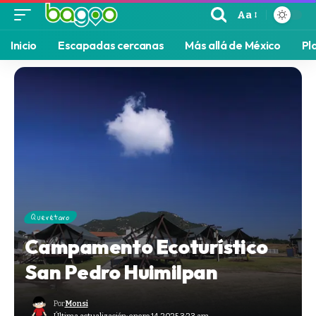
Aa
Inicio
Escapadas cercanas
Más allá de México
Pl
Querétaro
Campamento Ecoturístico
San Pedro Huimilpan
Por
Monsi