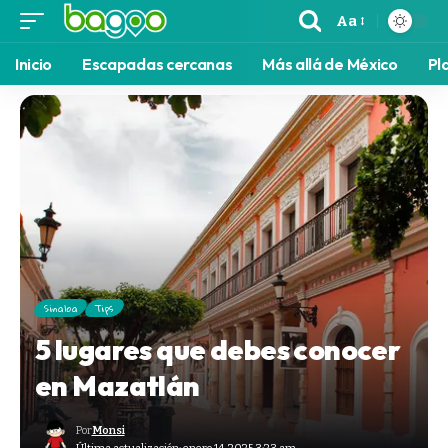
Aa
Inicio
Escapadas cercanas
Más allá de México
Pl
Sinaloa
Tips
5 lugares que debes conocer
en Mazatlán
Por
Monsi