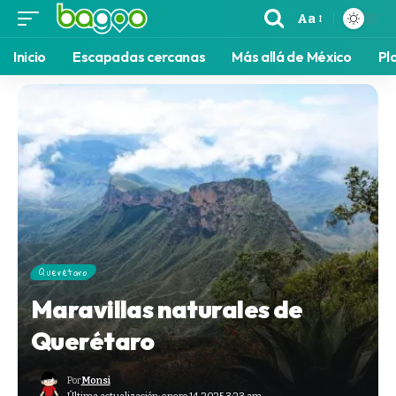
Aa
Inicio
Escapadas cercanas
Más allá de México
Pl
Querétaro
Maravillas naturales de
Querétaro
Por
Monsi